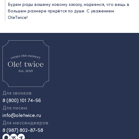
Будем рады вашему новому заказу, надеемся, что вещь в
большем размере придётся по душе. С уважением
OleTwice!
Для звонков
8 (800) 101 74-56
Для писем
info@oletwice.ru
Для мессенджеров
8 (987) 802-87-58