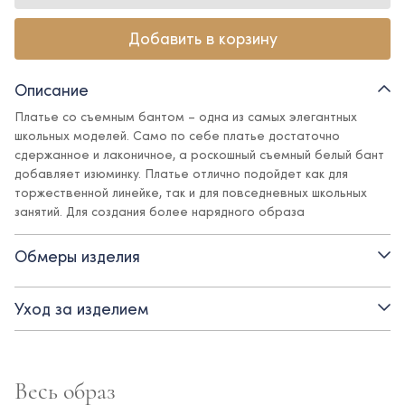
Добавить в корзину
Описание
Платье со съемным бантом – одна из самых элегантных
школьных моделей. Само по себе платье достаточно
сдержанное и лаконичное, а роскошный съемный белый бант
добавляет изюминку. Платье отлично подойдет как для
торжественной линейке, так и для повседневных школьных
занятий. Для создания более нарядного образа
рекомендуем подъюбник (Арт. 7205111)
Обмеры изделия
Детали:
- короткий объемный рукав
Уход за изделием
- подкладка – хлопок
- съемный бант
Весь образ