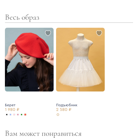
не выстирывается
Весь образ
- контрастная отделка в сочетании с принтом "клетка"
создает яркий и стильный образ.
Берет
Подъюбник
1 980 ₽
2 580 ₽
Вам может понравиться