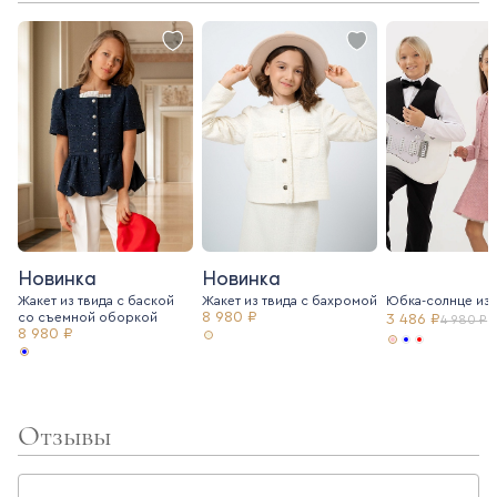
Новинка
Новинка
Жакет из твида с баской
Жакет из твида c бахромой
Юбка-солнце из 
8 980 ₽
со съемной оборкой
3 486 ₽
4 980 ₽
8 980 ₽
Отзывы