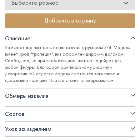
Выберите размер
Добавить в корзину
Описание
Комфортное платье в стиле кэжуал с рукавом 3/4. Модель
имеет крой "трапеция", низ оформлен широким воланом.
Свободное, но при этом изящное, платье подойдет для
любой фигуры. Благодаря оригинальному дизайну и
декоративной отделке модель смотрится кокетливо и
сдержанно нарядно. Платье станет универсальным
вариантом для создания комфортных школьных и стильных
праздничных образов.
Обмеры изделия
Детали:
Состав
- силуэт трапеция обеспечивает свободу движения
Уход за изделием
- платье выполнено из комфортной мягкой костюмной ткани с
поливискозным составом, универсально в носке - не мнется,