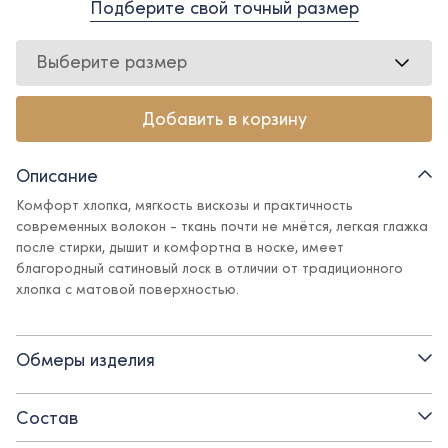
Подберите свой точный размер
Выберите размер
Добавить в корзину
Описание
Комфорт хлопка, мягкость вискозы и практичность
современных волокон - ткань почти не мнётся, легкая глажка
после стирки, дышит и комфортна в носке, имеет
благородный сатиновый лоск в отличии от традиционного
хлопка с матовой поверхностью.
Классическая рубашка - основа гардероба юного
джентльмена.
Обмеры изделия
Детали:
Состав
- рукав на манжете