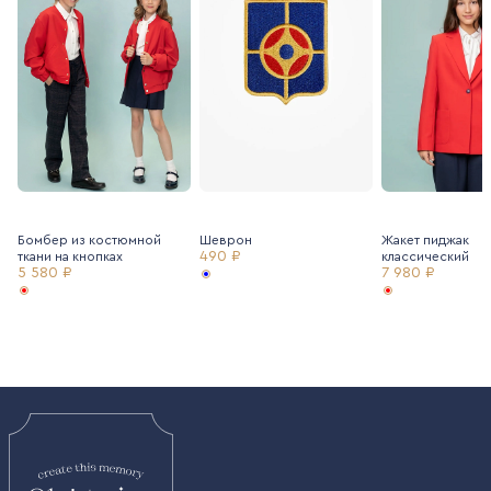
Бомбер из костюмной
Шеврон
Жакет пиджак
490 ₽
ткани на кнопках
классический
5 580 ₽
7 980 ₽