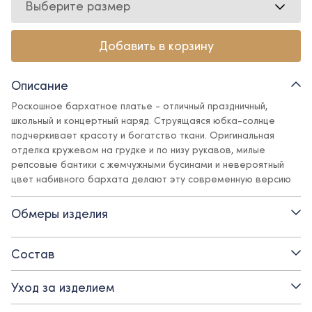
Выберите размер
Добавить в корзину
Описание
Роскошное бархатное платье - отличный праздничный,
школьный и концертный наряд. Струящаяся юбка-солнце
подчеркивает красоту и богатство ткани. Оригинальная
отделка кружевом на грудке и по низу рукавов, милые
репсовые бантики с жемчужными бусинами и невероятный
цвет набивного бархата делают эту современную версию
платья принцессы идеальным кандидатом в самые любимые
наряды.
Обмеры изделия
Детали:
Состав
- хлопковый подклад
Уход за изделием
- вставка из кружева, поливискозный состав которого
позволяет добиться стойкости к окрашиванию и сохранить