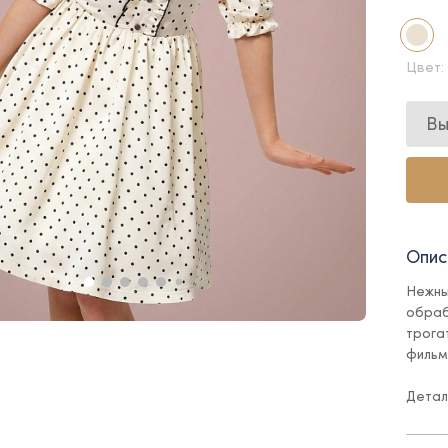
Цвет:
Вы
Опис
Нежны
обраб
трога
фильм
Детал
- зас