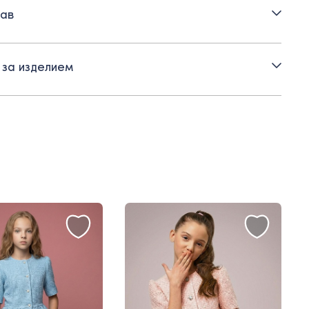
ав
 для регулировки посадки по талии
нка с оборкой
 за изделием