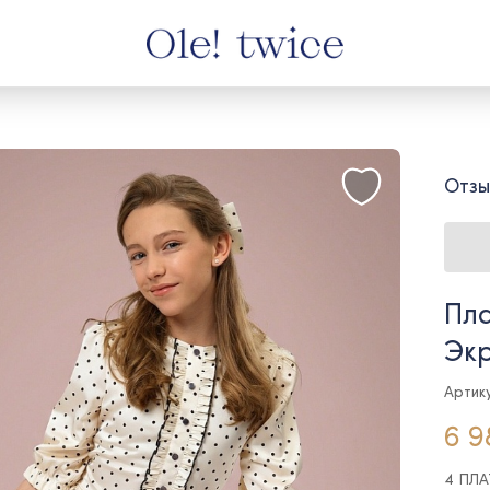
Отзы
Пла
Эк
Артику
6 9
4 ПЛ