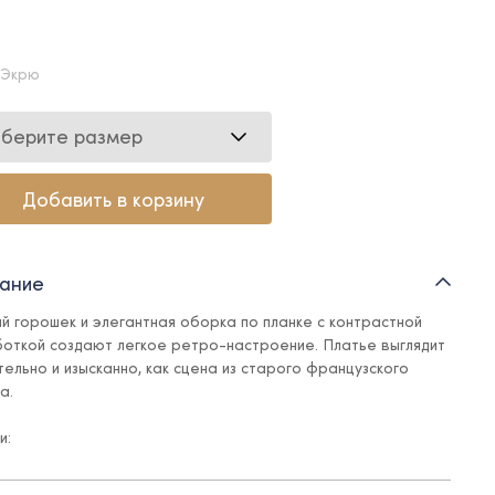
 Экрю
берите размер
Добавить в корзину
ание
й горошек и элегантная оборка по планке с контрастной
откой создают легкое ретро-настроение. Платье выглядит
тельно и изысканно, как сцена из старого французского
а.
и:
тежка на молнию