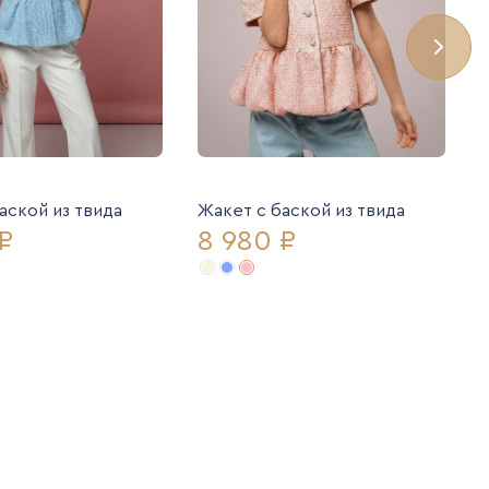
аской из твида
Жакет с баской из твида
₽
8 980 ₽