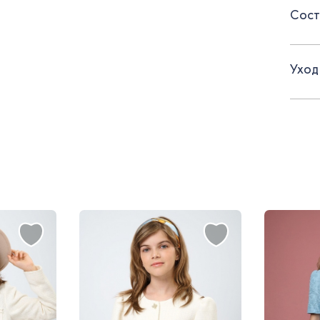
Сост
- пояс
- пла
Уход