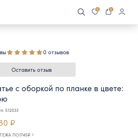
0
0
вы
0 отзывов
Оставить отзыв
тье с оборкой по планке в цвете:
рю
л: 512033
80 ₽
АТЕЖА ПО
1745
₽