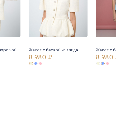
бахромой
Жакет с баской из твида
Жакет с б
8 980 ₽
8 980 