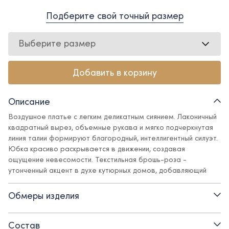
Подберите свой точный размер
Выберите размер
Добавить в корзину
Описание
Воздушное платье с легким деликатным сиянием. Лаконичный
квадратный вырез, объемные рукава и мягко подчеркнутая
линия талии формируют благородный, интеллигентный силуэт.
Юбка красиво раскрывается в движении, создавая
ощущение невесомости. Текстильная брошь-роза -
утонченный акцент в духе кутюрных домов, добавляющий
образу характер и глубину.
Обмеры изделия
Идеально для особенных моментов, когда важны не только
наряд, но и ощущение стиля с детства.
Состав