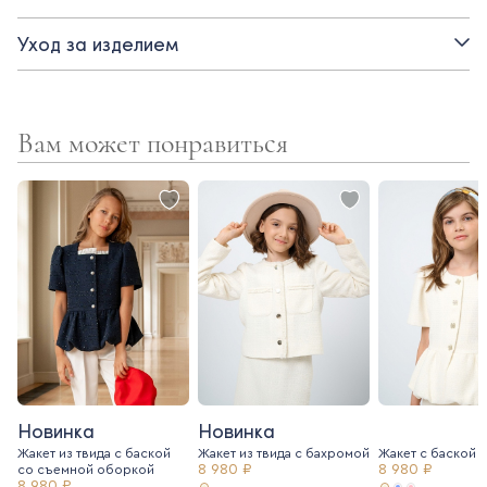
Детали:
Уход за изделием
- съемная брошь-роза
- пояс для регулировки посадки по талии
Вам может понравиться
- объемные рукава
Новинка
Новинка
Жакет из твида с баской
Жакет из твида c бахромой
Жакет с баской и
8 980 ₽
8 980 ₽
со съемной оборкой
8 980 ₽