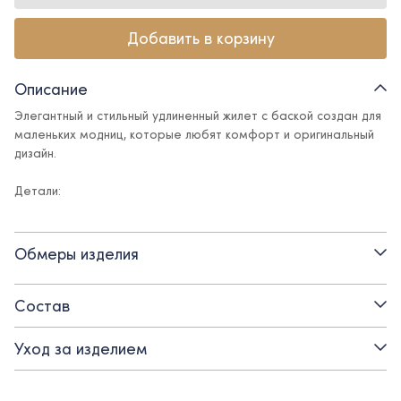
Добавить в корзину
Описание
Элегантный и стильный удлиненный жилет с баской создан для
маленьких модниц, которые любят комфорт и оригинальный
дизайн.
Детали:
- приталенный силуэт
Обмеры изделия
- застежка на пуговицы спереди
- низ по спинке длиннее, чем по переду
Состав
- подкладка - хлопок
Уход за изделием