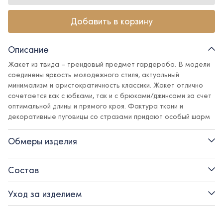
Добавить в корзину
Описание
Жакет из твида – трендовый предмет гардероба. В модели
соединены яркость молодежного стиля, актуальный
минимализм и аристократичность классики. Жакет отлично
сочетается как с юбками, так и с брюками/джинсами за счет
оптимальной длины и прямого кроя. Фактура ткани и
декоративные пуговицы со стразами придают особый шарм
и элегантность, а поливискозная подкладка обеспечит
комфорт.
Обмеры изделия
Детали:
Состав
- вырез горловины - круглый
Уход за изделием
- застежка - декоративные пуговицы
- свободный силуэт