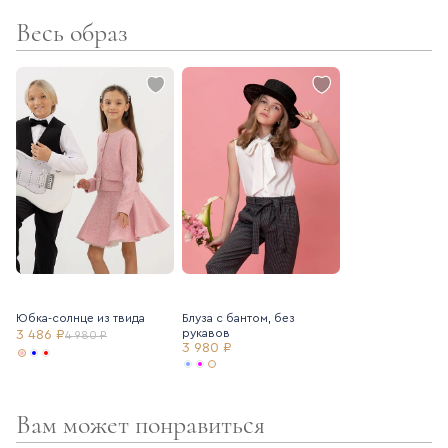
Весь образ
- поливискозная подкладка
- фактурная трендовая ткань
Юбка-солнце из твида
Блуза с бантом, без
рукавов
3 486 ₽
4 980 ₽
3 980 ₽
Вам может понравиться