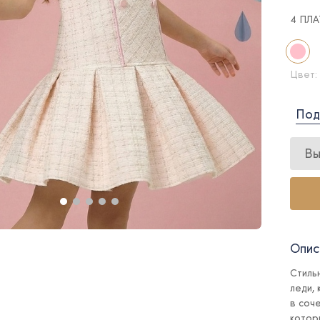
4 ПЛ
Цвет:
Под
Вы
Опис
Стиль
леди,
в соч
котор