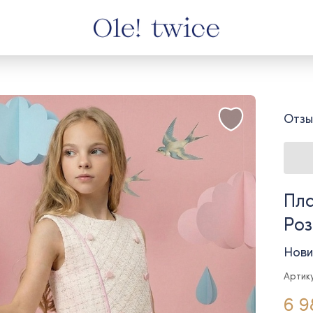
Отзы
Пла
Ро
Нови
Артик
6 9