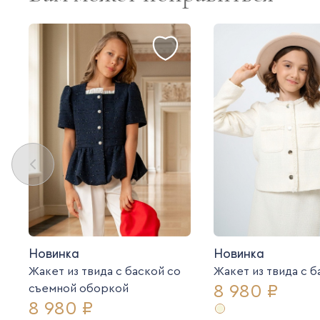
Новинка
Новинка
Жакет из твида с баской со
Жакет из твида c 
8 980 ₽
съемной оборкой
8 980 ₽