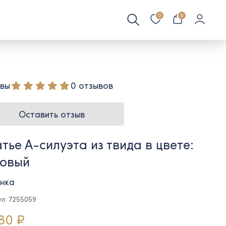
0
0
вы
0 отзывов
Оставить отзыв
тье А-силуэта из твида в цвете:
зовый
нка
ул: 7255059
80 ₽