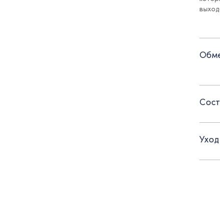
выход
Детал
- вст
Обме
- зас
- подк
Сост
Уход