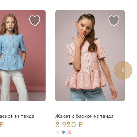
аской из твида
Жакет с баской из твида
₽
8 980 ₽