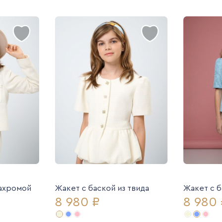
бахромой
Жакет с баской из твида
Жакет с б
8 980 ₽
8 980 