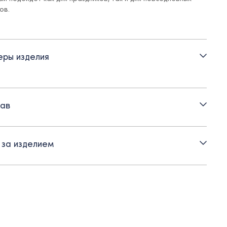
ов.
и:
речные крупные складки на юбке
ры изделия
тежка на потайную молнию по спинке
ладка - хлопок
ав
 за изделием