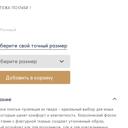
АТЕЖА ПО
1745
₽
 Розовый
берите свой точный размер
берите размер
Добавить в корзину
ание
ное платье-трапеция из твида - идеальный выбор для юных
 которые ценят комфорт и элегантность. Классический фасон
етании с фактурной тканью создает утонченный образ,
ый подойдет как для праздников, так и для повседневных