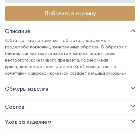
Добавить в корзину
Описание
Юбка-солнце на кокетке – обязательный элемент
гардероба поклонниц женственных образов. В образах с
блузой, свитшотом или жакетом модель играет роль
нестрогого, кокетливого предмета, подчеркивая
принадлежность к преппи-стилю. Крой солнце-клеш в
сочетании с широкой кокеткой создает изящный кукольный
силуэт. Костюмная ткань красивых и актуальных оттенков
подчеркивает все выигрышные детали дизайна и отлично
Обмеры изделия
сочетается с базовыми предметами гардероба в стиле
Ole!twice.
Состав
Детали:
Уход за изделием
- материал верха – костюмная поливискозная ткань:
практичная, не мнется, не линяет, не теряет внешний вид