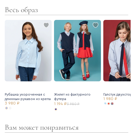
- подклад – хлопок
Весь образ
- резинка в поясе в задней части юбки
- регулирующаяся резинка в поясе
- кокетка
- боковая молния
Для создания праздничного образа рекомендуем подъюбник
Ole!twice (артикул 7205111).
Рубашка укороченная с
Жилет из фактурного
Галстук двухсто
1 980 ₽
длинным рукавом из крепа
футера
3 980 ₽
1 194 ₽
3 980 ₽
Вам может понравиться