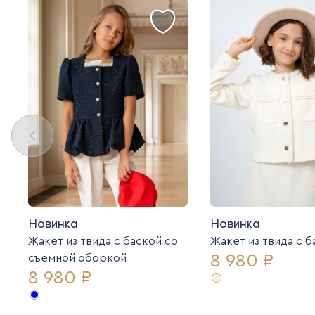
Новинка
Новинка
Жакет из твида с баской со
Жакет из твида c 
8 980 ₽
съемной оборкой
8 980 ₽