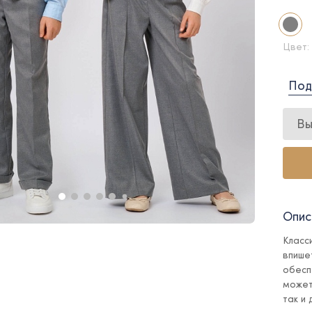
Цвет:
Под
Вы
Опис
Класс
впише
обесп
может
так и