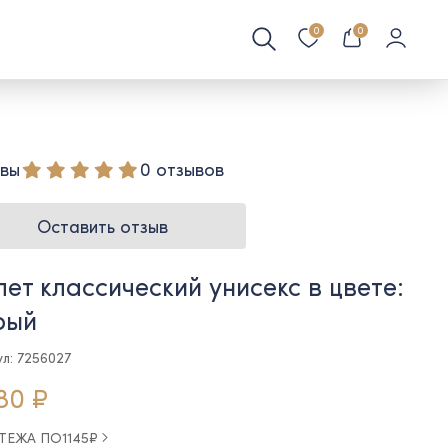
0
0
вы
0 отзывов
Оставить отзыв
ет классический унисекс в цвете:
рый
ул: 7256027
80 ₽
АТЕЖА ПО
1145
₽