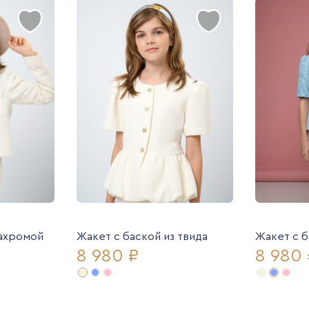
бахромой
Жакет с баской из твида
Жакет с б
8 980 ₽
8 980 