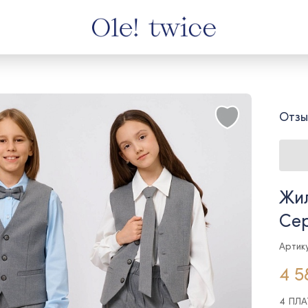
Отзы
Жил
Се
Артик
4 5
4 ПЛ