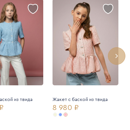
аской из твида
Жакет с баской из твида
₽
8 980 ₽