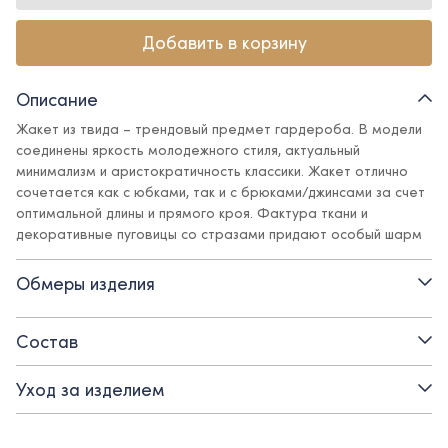
Добавить в корзину
Описание
Жакет из твида – трендовый предмет гардероба. В модели
соединены яркость молодежного стиля, актуальный
минимализм и аристократичность классики. Жакет отлично
сочетается как с юбками, так и с брюками/джинсами за счет
оптимальной длины и прямого кроя. Фактура ткани и
декоративные пуговицы со стразами придают особый шарм
и элегантность, а поливискозная подкладка обеспечит
комфорт.
Обмеры изделия
Детали:
Состав
- вырез горловины - круглый
Уход за изделием
- застежка - декоративные пуговицы со стразами
- свободный силуэт