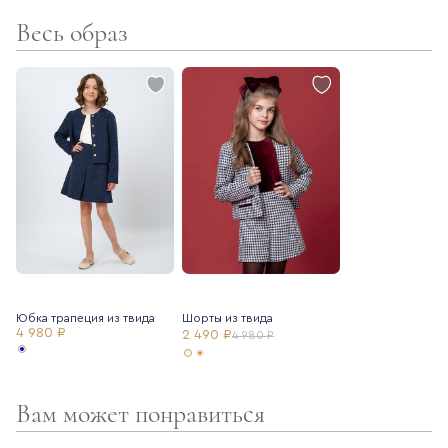
Весь образ
- поливискозная подкладка
- фактурная трендовая ткань
Юбка трапеция из твида
Шорты из твида
4 980 ₽
2 490 ₽
4 980 ₽
Вам может понравиться