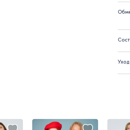
- пер
Обме
- сме
комфо
Сост
Уход