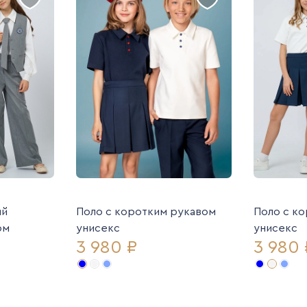
ий
Поло с коротким рукавом
Поло с к
ом
унисекс
унисекс
3 980 ₽
3 980 