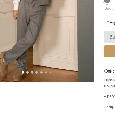
Цвет:
Под
Вы
Опис
Прямы
и сти
- рег
- задн