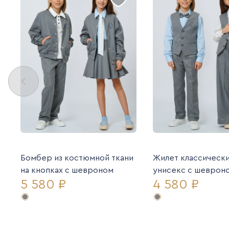
Бомбер из костюмной ткани
Жилет классическ
на кнопках с шевроном
унисекс с шеврон
5 580 ₽
4 580 ₽