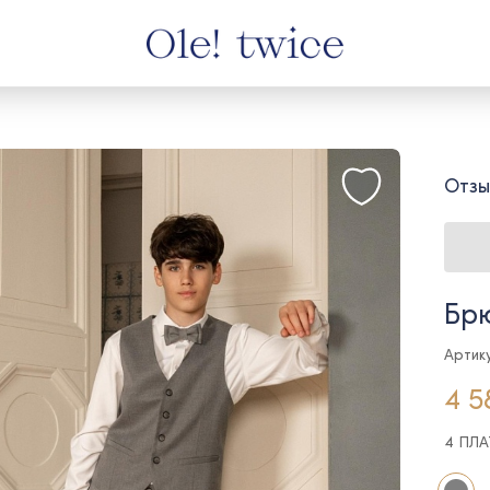
Отзы
Брю
Артик
4 5
4 ПЛ