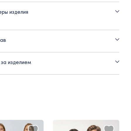
едняя часть с боковыми карманами.
ры изделия
совая поливискозная ткань с содержанием эластана
ртна и практична в носке - не мнется, не теряет цвет
ав
 за изделием