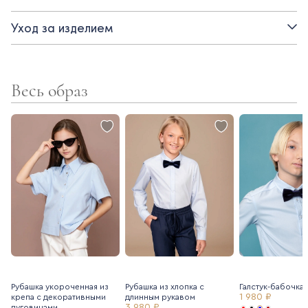
- застежка на кнопки
Уход за изделием
- прорезные карманы
- смесовая поливискозная ткань с содержанием эластана
комфортна и практична в носке - не мнется, не теряет цвет.
Весь образ
Рубашка укороченная из
Рубашка из хлопка с
Галстук-бабочка 
1 980 ₽
крепа с декоративными
длинным рукавом
3 980 ₽
пуговицами