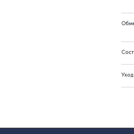
Детал
- Пот
Обме
- Вор
Сост
Уход