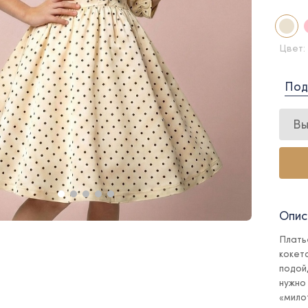
Цвет:
Под
Вы
Опис
Плать
кокет
подой
нужно
«мило