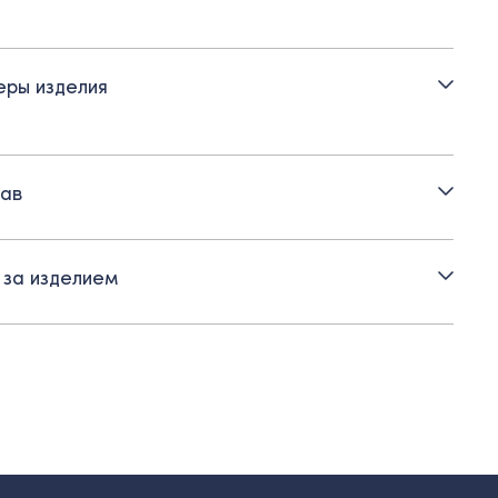
и:
айная молния в боковом шве
ры изделия
отник-стойка
ав
 за изделием