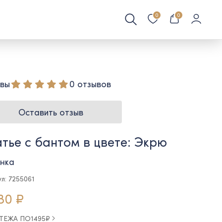
0
0
вы
0 отзывов
Оставить отзыв
тье с бантом в цвете: Экрю
нка
л: 7255061
80 ₽
АТЕЖА ПО
1495
₽