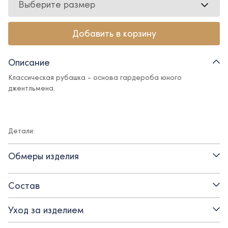
Выберите размер
Добавить в корзину
Описание
Классическая рубашка - основа гардероба юного
джентльмена.
Детали:
- рукав на манжете
Обмеры изделия
- застежка на пуговицы
Состав
- отложной воротник
Уход за изделием