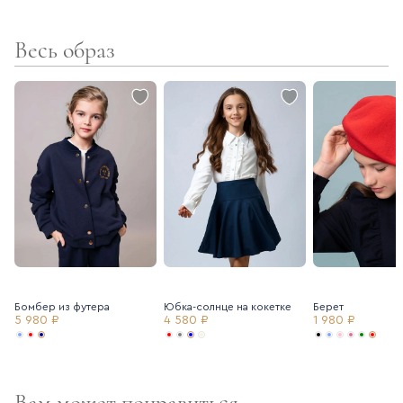
- Практичная ткань – не мнется, не теряет внешний вид,
практична в уходе
Весь образ
Отлично сочетается с юбкой Oletwice, юбкой-шортами.
При активной носке в зонах трения возможна пилингация.
Рекомендуем бережный уход и использование машинки для
удаления пилей (катышек).
Бомбер из футера
Юбка-солнце на кокетке
Берет
5 980 ₽
4 580 ₽
1 980 ₽
Вам может понравиться