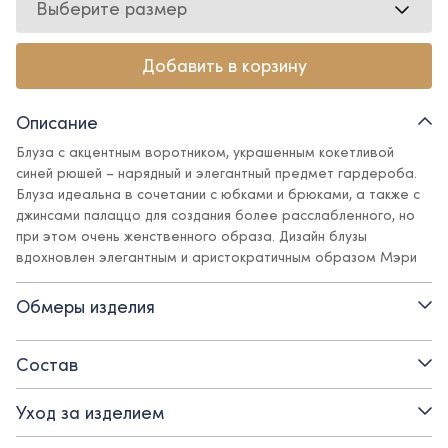
Выберите размер
Добавить в корзину
Описание
Блуза с акцентным воротником, украшенным кокетливой
синей рюшей – нарядный и элегантный предмет гардероба.
Блуза идеальна в сочетании с юбками и брюками, а также с
джинсами палаццо для создания более расслабленного, но
при этом очень женственного образа. Дизайн блузы
вдохновлен элегантным и аристократичным образом Мэри
Поппинс, а также стилем британских школ, который всегда
вне времени.
Обмеры изделия
- Застежка спереди на круглые синие пуговицы
Состав
- Рукав полный на манжете
Уход за изделием
- Контрастная отделка по воротнику