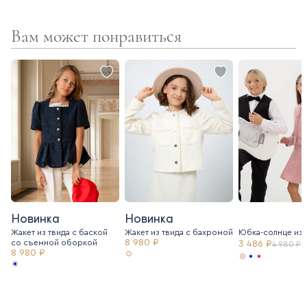
Вам может понравиться
Новинка
Новинка
Жакет из твида с баской
Жакет из твида c бахромой
Юбка-солнце из 
8 980 ₽
со съемной оборкой
3 486 ₽
4 980 ₽
8 980 ₽