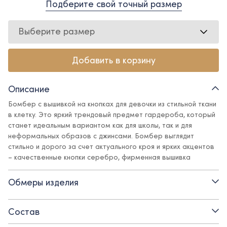
Подберите свой точный размер
Выберите размер
Добавить в корзину
Описание
Бомбер с вышивкой на кнопках для девочки из стильной ткани
в клетку. Это яркий трендовый предмет гардероба, который
станет идеальным вариантом как для школы, так и для
неформальных образов с джинсами. Бомбер выглядит
стильно и дорого за счет актуального кроя и ярких акцентов
– качественные кнопки серебро, фирменная вышивка
Ole!twice шелковыми нитями. Вышивка в виде кота в
цилиндре – не оставит равнодушной ни одну юную модницу и
Обмеры изделия
сделает строгий школьный образ более игривым и
интересным. Бомбер в сочетании с блузами, юбками и
брюками Ole!twice создает образ формы элитных английских
Состав
колледжей и дает ощущение уверенности и комфорта.