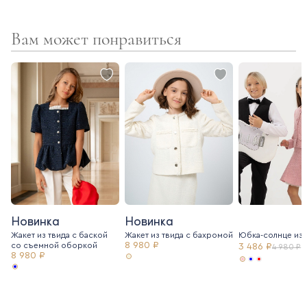
Вам может понравиться
Новинка
Новинка
Жакет из твида с баской
Жакет из твида c бахромой
Юбка-солнце из 
8 980 ₽
со съемной оборкой
3 486 ₽
4 980 ₽
8 980 ₽