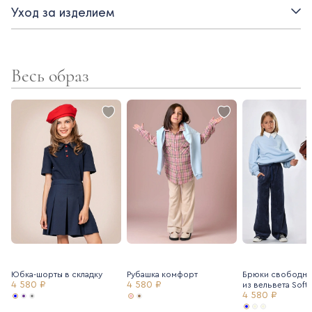
Уход за изделием
- короткий рукав
- застежка на пуговицы
Весь образ
Юбка-шорты в складку
Рубашка комфорт
Брюки свободно
4 580 ₽
4 580 ₽
из вельвета Soft
4 580 ₽