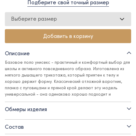
Подберите свой точный размер
Выберите размер
Добавить в корзину
Описание
Базовое поло унисекс - практичный и комфортный выбор для
школы и активного повседневного образа. Изготовлена из
мягкого дышащего трикотажа, который приятен к телу и
хорошо держит форму. Классический отложной воротник,
планка с пуговицами и прямой крой делают эту модель
универсальной - она одинаково хорошо подходит и
девочкам, и мальчикам. Отлично сочетается с брюками,
юбками, пиджаками.
Обмеры изделия
Детали:
Состав
- отложной воротник