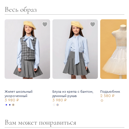
- подклад – хлопок
Весь образ
- резинка в поясе в задней части юбки
- регулирующаяся резинка в поясе
- кокетка
- боковая молния
Для создания праздничного образа рекомендуем подъюбник
Ole!twice (артикул 7205111).
Жилет школьный
Блуза из крепа с бантом,
Подъюбник
2 580 ₽
укороченный
длинный рукав
3 980 ₽
3 980 ₽
Вам может понравиться