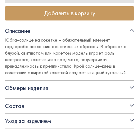
Добавить в корзину
Описание
Юбка-солнце на кокетке – обязательный элемент
гардероба поклонниц женственных образов. В образах с
блузой, свитшотом или жакетом модель играет роль
нестрогого, кокетливого предмета, подчеркивая
принадлежность к преппи-стилю. Крой солнце-клеш в
сочетании с широкой кокеткой создает изящный кукольный
силуэт. Костюмная ткань красивых и актуальных оттенков
подчеркивает все выигрышные детали дизайна и отлично
Обмеры изделия
сочетается с базовыми предметами гардероба в стиле
Ole!twice.
Состав
Детали:
Уход за изделием
- материал верха – костюмная поливискозная ткань:
практичная, не мнется, не линяет, не теряет внешний вид