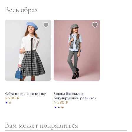
комфортна и практична в носке - не мнется, не теряет цвет
Весь образ
- ткань в школьной коллекции Ole!twice тщательно
подбирается таким образом, чтобы все предметы
сочетались между собой
Создайте стильный образ вместе с блузкой с бантом
Ole!twice (артикул 7235039) и базовыми школьными брюками
Ole!twice (артикул 7225283).
Юбка школьная в клетку
Брюки базовые с
3 980 ₽
регулирующей резинкой
4 580 ₽
Вам может понравиться