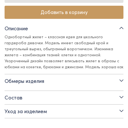
Добавить в корзину
Описание
Однобортный жилет – классная идея для школьного
гардероба девочки. Модель имеет свободный крой и
треугольный вырез, обыгранный воротничком. Изюминка
жилета – комбинация тканей: клетки и однотонной.
Укороченный дизайн позволяет вписывать жилет в образы с
юбками на кокетке, брюками и джинсами. Модель хороша как
для прохладных сезонов, в сочетании с водолазкой, так и для
создания легких праздничных образов с блузой.
Обмеры изделия
Детали:
Состав
- на подкладе из вискозы
Уход за изделием
- застежка на прорезные петли и пуговицы
- смесовая поливискозная ткань с содержанием эластана