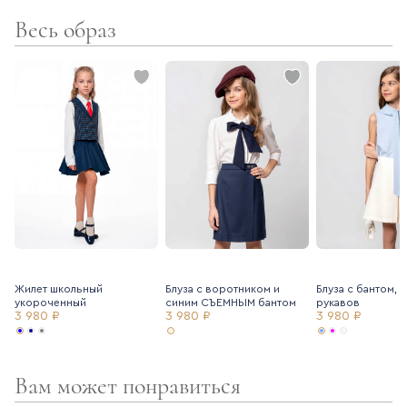
Весь образ
- смесовая поливискозная ткань с содержанием эластана
комфортна и практична в носке - не мнется, не теряет цвет.
Для создания комплекта рекомендуем к юбке укороченный
жилет (артикул 7215267).
Жилет школьный
Блуза с воротником и
Блуза с бантом, 
укороченный
синим СЪЕМНЫМ бантом
рукавов
3 980 ₽
3 980 ₽
3 980 ₽
Вам может понравиться