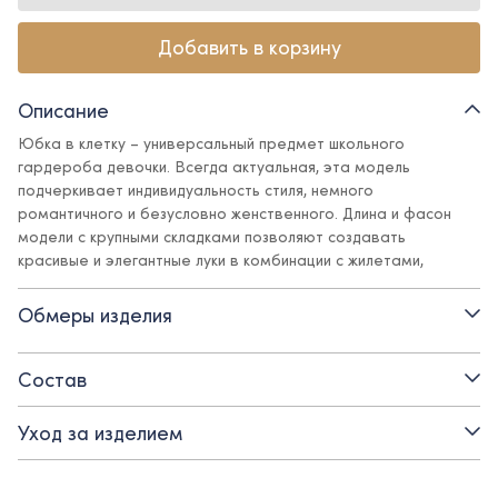
Добавить в корзину
Описание
Юбка в клетку – универсальный предмет школьного
гардероба девочки. Всегда актуальная, эта модель
подчеркивает индивидуальность стиля, немного
романтичного и безусловно женственного. Длина и фасон
модели с крупными складками позволяют создавать
красивые и элегантные луки в комбинации с жилетами,
блузами, жакетами. Ткань юбки с классическим принтом дает
возможность сочетать модель со многими позициями
Обмеры изделия
школьной коллекции нашего бренда.
Детали:
Состав
- застежка на потайную молнию
Уход за изделием
- широкий пояс делает акцент на талии и формирует
элегантный силуэт