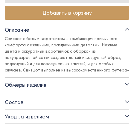
Добавить в корзину
Описание
Свитшот с белым воротником – комбинация привычного
комфорта с изящными, праздничными деталями. Нежные
цвета и аккуратный воротничок с оборкой из
полупрозрачной сетки создают легкий и воздушный образ,
подходящий и для повседневных занятий, и для особых
случаев. Свитшот выполнен из высококачественного футера-
трехнитки с добавлением полиамида (20%) - он не только
красиво сидит на фигуре, но и сохраняет форму и вид долгое
Обмеры изделия
время благодаря своим превосходным свойствам.
Детали:
Состав
- воротник с оборкой
Уход за изделием
- высококачественный футер-трехнитка.