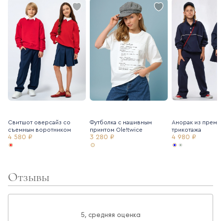
Свитшот оверсайз со
Футболка с нашивным
Анорак из преми
съемным воротником
принтом Ole!twice
трикотажа
4 580 ₽
3 280 ₽
4 980 ₽
Отзывы
5, средняя оценка