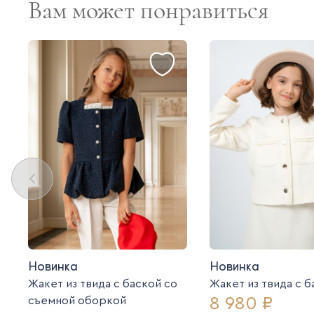
Вам может понравиться
Новинка
Новинка
Жакет из твида с баской со
Жакет из твида c 
8 980 ₽
съемной оборкой