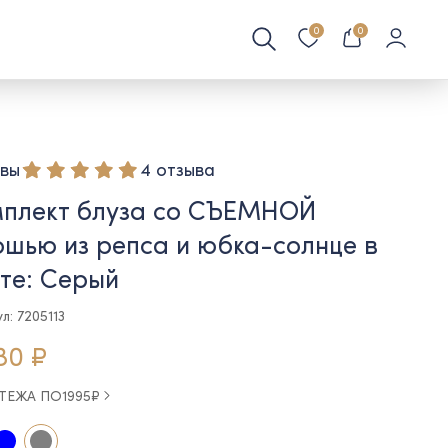
0
0
вы
4 отзыва
мплект блуза со СЪЕМНОЙ
шью из репса и юбка-солнце в
те: Серый
л: 7205113
80 ₽
АТЕЖА ПО
1995
₽