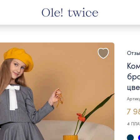
Отзы
Ко
бро
цве
Артику
7 9
4 ПЛ