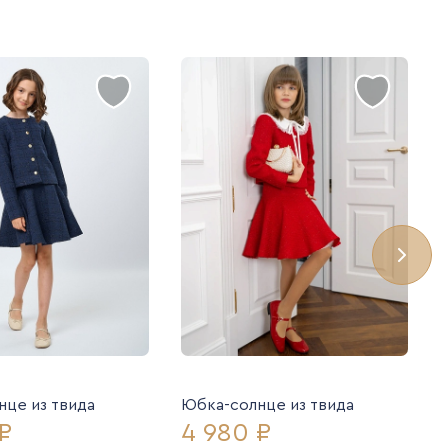
це из твида
Юбка-солнце из твида
₽
4 980 ₽