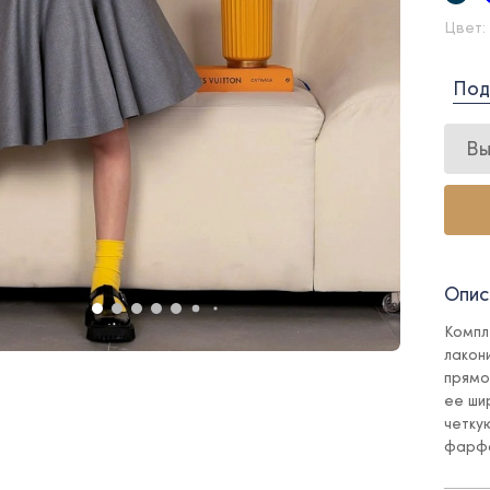
Цвет:
Под
Вы
Опис
Компл
лакон
прямо
ее ши
четку
фарфо
яркий