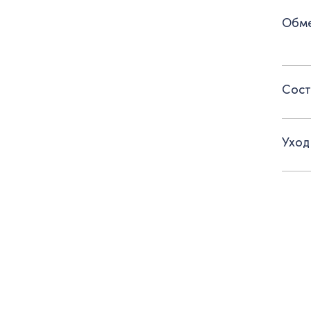
образ
Обме
Детал
- блу
декор
Сост
- юбка
широк
Уход
- вес
- съе
репса
- кос
ткани
не те
высок
ежедн
Для с