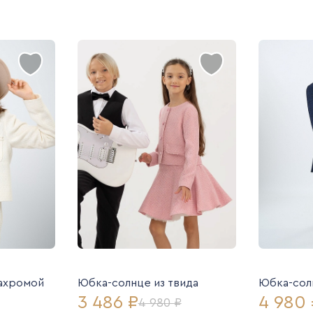
бахромой
Юбка-солнце из твида
Юбка-солн
3 486 ₽
4 980 
4 980 ₽