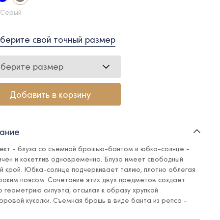
 Серый
берите свой точный размер
берите размер
Добавить в корзину
ание
ект - блуза со съемной брошью-бантом и юбка-солнце -
ичен и кокетлив одновременно. Блуза имеет свободный
й крой. Юбка-солнце подчеркивает талию, плотно облегая
роким поясом. Сочетание этих двух предметов создает
ю геометрию силуэта, отсылая к образу хрупкой
ровой куколки. Съемная брошь в виде банта из репса -
 и стильный акцент, который подчеркивает кокетливость