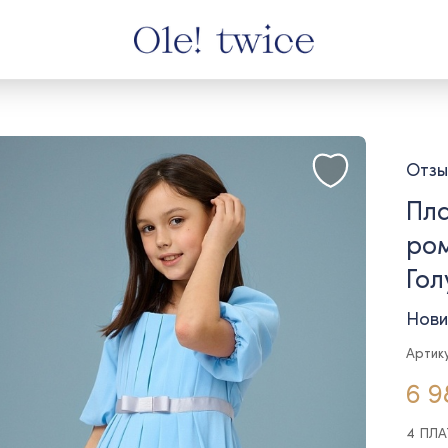
Отзы
Пла
ром
Гол
Нови
Артик
6 9
4 ПЛ