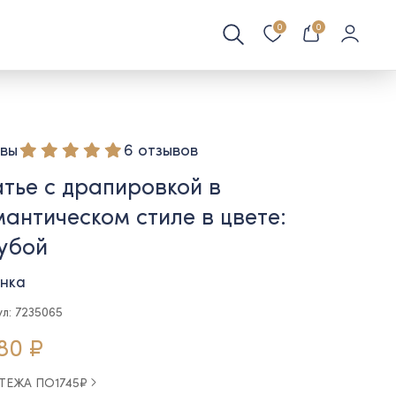
0
0
вы
6 отзывов
тье с драпировкой в
антическом стиле в цвете:
убой
нка
ул: 7235065
80 ₽
АТЕЖА ПО
1745
₽