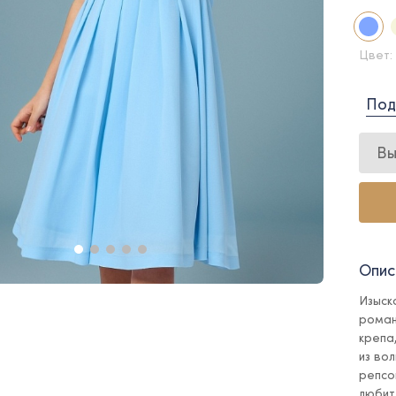
Цвет:
Под
Вы
Опис
Изыска
роман
крепа
из во
репсо
любит