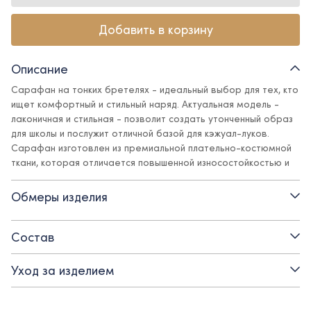
Добавить в корзину
Описание
Сарафан на тонких бретелях - идеальный выбор для тех, кто
ищет комфортный и стильный наряд. Актуальная модель -
лаконичная и стильная - позволит создать утонченный образ
для школы и послужит отличной базой для кэжуал-луков.
Сарафан изготовлен из премиальной плательно-костюмной
ткани, которая отличается повышенной износостойкостью и
идеальна для частой носки. Благодаря универсальному
дизайну сарафан можно легко комбинировать с различными
Обмеры изделия
блузами, создавая как повседневный, так и торжественный
школьный наряд.
Состав
Детали:
Уход за изделием
- подкладка - вискоза
- тонкие бретели