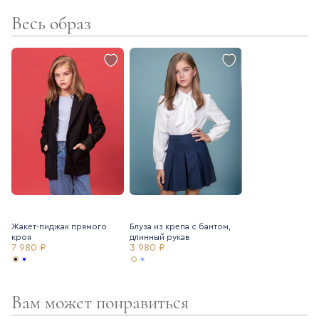
Весь образ
- сзади – потайная молния
- свободный силуэт
- треугольный вырез
Жакет-пиджак прямого
Блуза из крепа с бантом,
кроя
длинный рукав
7 980 ₽
3 980 ₽
Вам может понравиться