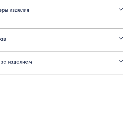
тежка спереди на круглые синие пуговицы
ры изделия
ав полный на манжете
трастная отделка по воротнику
ав
тичная ткань – не мнется, не теряет внешний вид, практична
де
 за изделием
но сочетается с юбкой Oletwice, юбкой-шортами.
ктивной носке в зонах трения возможна пилингация.
ендуем бережный уход и использование машинки для
ия пилей (катышек).