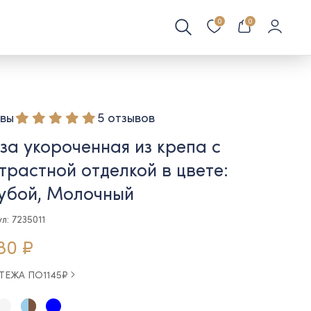
0
0
вы
5 отзывов
за укороченная из крепа с
трастной отделкой в цвете:
убой, Молочный
л: 7235011
80 ₽
АТЕЖА ПО
1145
₽