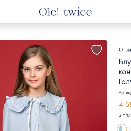
Отзы
Блу
кон
Гол
Артику
4 5
4 ПЛ