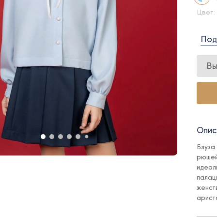
Цвет:
Под
Вы
Опис
Блуза
рюшей
идеал
палац
женст
арист
брита