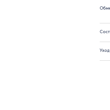
- Зас
Обме
- Рук
- Кон
Сост
- Прак
в ухо
Уход
Отлич
При а
Реком
удален