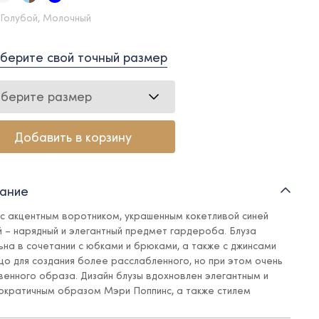
 Голубой, Молочный
берите свой точный размер
берите размер
Добавить в корзину
ание
 с акцентным воротником, украшенным кокетливой синей
 – нарядный и элегантный предмет гардероба. Блуза
ьна в сочетании с юбками и брюками, а также с джинсами
цо для создания более расслабленного, но при этом очень
венного образа. Дизайн блузы вдохновлен элегантным и
ократичным образом Мэри Поппинс, а также стилем
нских школ, который всегда вне времени.