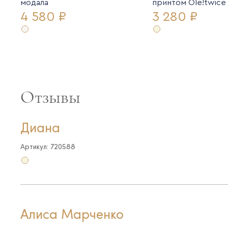
модала
принтом Ole!twice
4 580 ₽
3 280 ₽
Отзывы
Диана
Артикул: 720588
Алиса Марченко