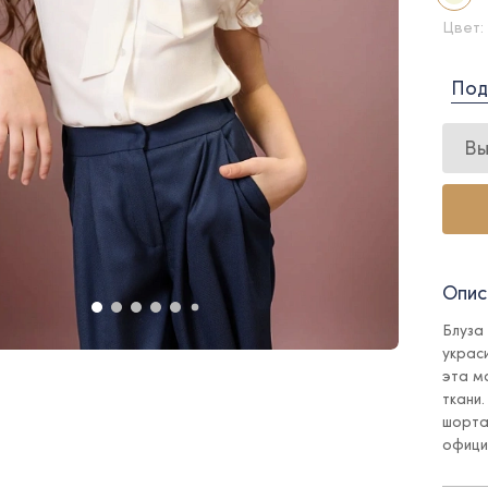
Цвет:
Под
Вы
Опис
Блуза
украс
эта м
ткани
шорта
офици
фотос