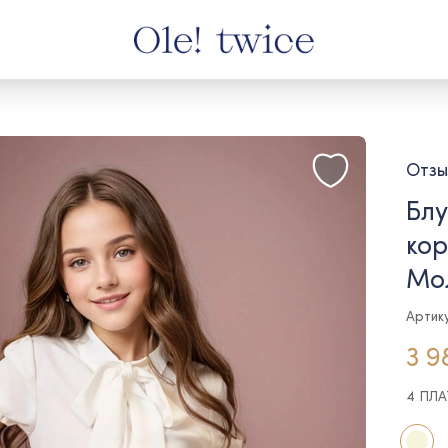
Отзы
Блу
кор
Мо
Артик
3 9
4 ПЛ