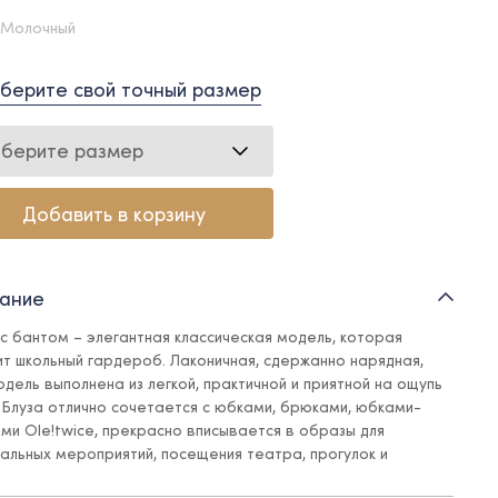
 Молочный
берите свой точный размер
берите размер
Добавить в корзину
ание
 с бантом – элегантная классическая модель, которая
ит школьный гардероб. Лаконичная, сдержанно нарядная,
одель выполнена из легкой, практичной и приятной на ощупь
. Блуза отлично сочетается с юбками, брюками, юбками-
ми Ole!twice, прекрасно вписывается в образы для
альных мероприятий, посещения театра, прогулок и
ессий. Идеальна для теплых учебных сезонов.