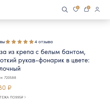
0
0
вы
4 отзыва
за из крепа с белым бантом,
откий рукав-фонарик в цвете:
лочный
ул: 720588
80 ₽
АТЕЖА ПО
995
₽