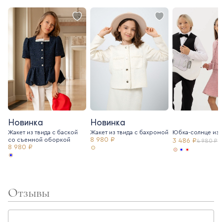
Новинка
Новинка
Жакет из твида с баской
Жакет из твида c бахромой
Юбка-солнце из 
8 980 ₽
со съемной оборкой
3 486 ₽
4 980 ₽
8 980 ₽
Отзывы