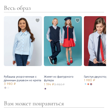
- подклад – хлопок
Весь образ
- резинка в поясе в задней части юбки
- регулирующаяся резинка в поясе
- кокетка
- боковая молния
Для создания праздничного образа рекомендуем подъюбник
Ole!twice (артикул 7205111).
Рубашка укороченная с
Жилет из фактурного
Галстук двухсто
1 980 ₽
длинным рукавом из крепа
футера
3 980 ₽
1 194 ₽
3 980 ₽
Вам может понравиться