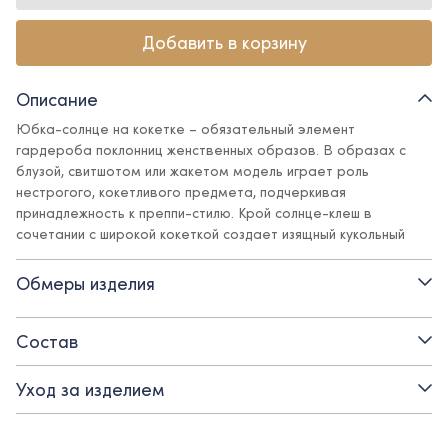
Добавить в корзину
Описание
Юбка-солнце на кокетке – обязательный элемент
гардероба поклонниц женственных образов. В образах с
блузой, свитшотом или жакетом модель играет роль
нестрогого, кокетливого предмета, подчеркивая
принадлежность к преппи-стилю. Крой солнце-клеш в
сочетании с широкой кокеткой создает изящный кукольный
силуэт. Костюмная ткань красивых и актуальных оттенков
подчеркивает все выигрышные детали дизайна и отлично
Обмеры изделия
сочетается с базовыми предметами гардероба в стиле
Ole!twice.
Состав
Детали:
Уход за изделием
- материал верха – костюмная поливискозная ткань:
практичная, не мнется, не линяет, не теряет внешний вид