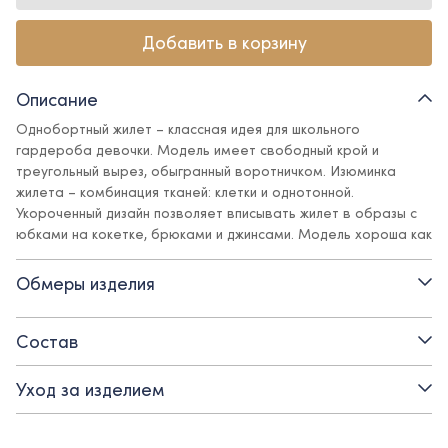
Добавить в корзину
Описание
Однобортный жилет – классная идея для школьного
гардероба девочки. Модель имеет свободный крой и
треугольный вырез, обыгранный воротничком. Изюминка
жилета – комбинация тканей: клетки и однотонной.
Укороченный дизайн позволяет вписывать жилет в образы с
юбками на кокетке, брюками и джинсами. Модель хороша как
для прохладных сезонов, в сочетании с водолазкой, так и для
создания легких праздничных образов с блузой.
Обмеры изделия
Детали:
Состав
- на подкладе из вискозы
Уход за изделием
- застежка на прорезные петли и пуговицы
- смесовая поливискозная ткань с содержанием эластана