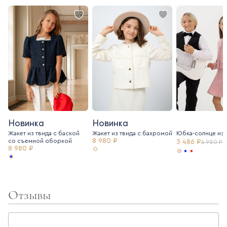
Новинка
Новинка
Жакет из твида с баской
Жакет из твида c бахромой
Юбка-солнце из 
8 980 ₽
со съемной оборкой
3 486 ₽
4 980 ₽
8 980 ₽
Отзывы