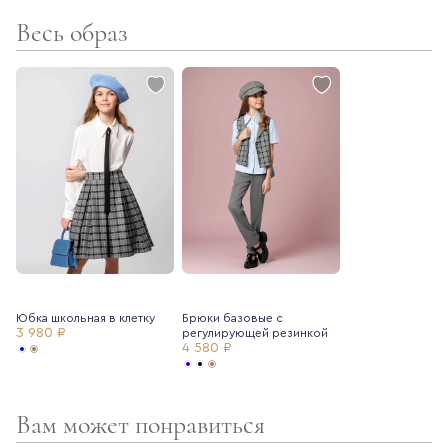
комфортна и практична в носке - не мнется, не теряет цвет
Весь образ
- ткань в школьной коллекции Ole!twice тщательно
подбирается таким образом, чтобы все предметы
сочетались между собой
Создайте стильный образ вместе с блузкой с бантом
Ole!twice (артикул 7235039) и базовыми школьными брюками
Ole!twice (артикул 7225283).
Юбка школьная в клетку
Брюки базовые с
3 980 ₽
регулирующей резинкой
4 580 ₽
Вам может понравиться