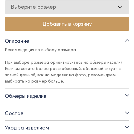
Выберите размер
Добавить в корзину
Описание
Рекомендация по выбору размера
При выборе размера ориентируйтесь на обмеры изделия.
Если вы хотите более расслабленный, объёмный силуэт с
полной длинной, как на моделях на фото, рекомендуем
выбирать на размер больше.
Стильные джинсы трендовой модели палаццо, выполнены из
Обмеры изделия
премиальной плотной джинсовой ткани. Визуально удлиняют
силуэт и создают хрупкий и элегантный образ, отлично
сочетаются как с праздничным и официальным верхом, так и
Состав
с более комфортным и расслабленным. Регулирующая
резинка в поясе позволяет добиться оптимальной посадки по
Уход за изделием
талии.