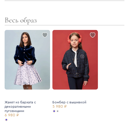
- мягкая регулирующая резинка в поясе
Весь образ
- высокая посадка
- широкие штанины
- защипы в передней части
- карманы спереди и сзади
Сделано в Турции
Жакет из бархата с
Бомбер с вышивкой
5 980 ₽
декоративными
пуговицами
6 980 ₽