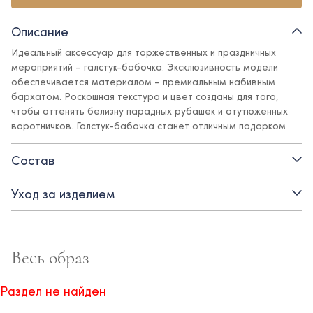
Описание
Идеальный аксессуар для торжественных и праздничных
мероприятий – галстук-бабочка. Эксклюзивность модели
обеспечивается материалом – премиальным набивным
бархатом. Роскошная текстура и цвет созданы для того,
чтобы оттенять белизну парадных рубашек и отутюженных
воротничков. Галстук-бабочка станет отличным подарком
для юного джентльмена, дополнит и украсит образ для
выпускного, концерта, утренника или фотосессии. Благодаря
Состав
регулируемому ремешку аксессуар подойдет для мальчиков
любого возраста.
Уход за изделием
- регулируемый ремешок
- набивной бархат
Весь образ
- на застежке
Раздел не найден