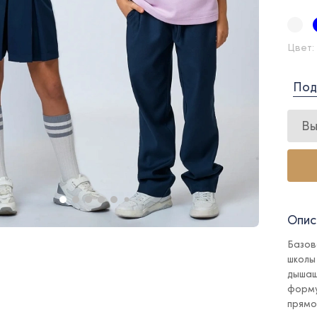
Цвет:
Под
Вы
Опис
Базов
школы
дышащ
форму
прямо