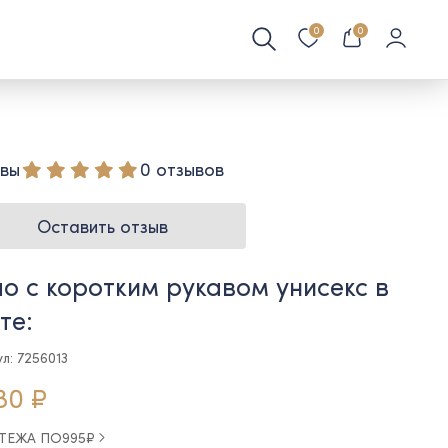
0
0
вы
0 отзывов
Оставить отзыв
о с коротким рукавом унисекс в
те:
л: 7256013
80 ₽
АТЕЖА ПО
995
₽