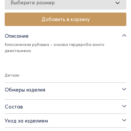
Выберите размер
Добавить в корзину
Описание
Классическая рубашка - основа гардероба юного
джентльмена.
Детали:
- рукав на манжете
Обмеры изделия
- застежка на пуговицы
Состав
- отложной воротник
Уход за изделием