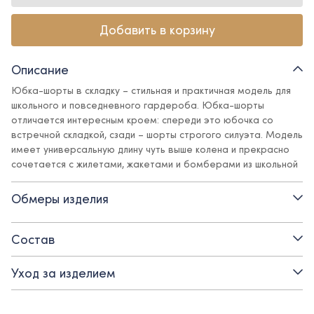
Добавить в корзину
Описание
Юбка-шорты в складку – стильная и практичная модель для
школьного и повседневного гардероба. Юбка-шорты
отличается интересным кроем: спереди это юбочка со
встречной складкой, сзади – шорты строгого силуэта. Модель
имеет универсальную длину чуть выше колена и прекрасно
сочетается с жилетами, жакетами и бомберами из школьной
и повседневной коллекций Ole!twice. Пояс с регулирующейся
резинкой обеспечивает идеальную посадку.
Обмеры изделия
Детали:
Состав
- пояс с внутренней регулирующейся резинкой
Уход за изделием
- боковая молния
- смесовая поливискозная ткань с содержанием эластана