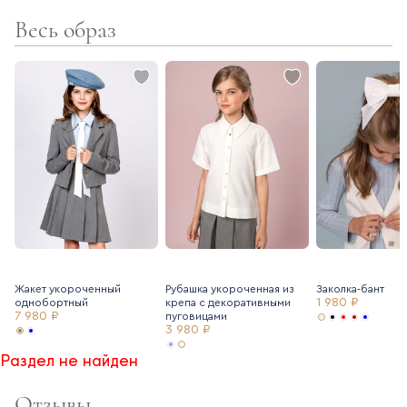
комфортна и практична в носке - не мнется, не теряет цвет
Весь образ
- ткань в школьной коллекции Ole!twice тщательно
подбирается таким образом, чтобы все предметы
сочетались между собой.
Жакет укороченный
Рубашка укороченная из
Заколка-бант
1 980 ₽
однобортный
крепа с декоративными
7 980 ₽
пуговицами
3 980 ₽
Раздел не найден
Отзывы