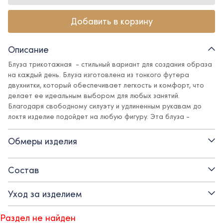
Добавить в корзину
Описание
Блуза трикотажная - стильный вариант для создания образа
на каждый день. Блуза изготовлена из тонкого футера
двухнитки, который обеспечивает легкость и комфорт, что
делает ее идеальным выбором для любых занятий.
Благодаря свободному силуэту и удлиненным рукавам до
локтя изделие подойдет на любую фигуру. Эта блуза -
отличный выбор для создания базовых образов для
маленьких модниц, которые любят выглядеть неповторимо и
Обмеры изделия
оригинально.
- круглый вырез горловины
Состав
- тонкий футер двухнитка на основе хлопка
Уход за изделием
- рукав до локтя
Раздел не найден