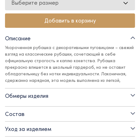
Выберите размер
Добавить в корзину
Описание
Укороченная рубашка с декоративными пуговицами – свежий
взгляд на классические рубашки, сочетающий в себе
официальную строгость и каплю кокетства. Рубашка
прекрасно впишется в школьный гардероб, но не оставит
обладательницу без нотки индивидуальности. Лаконичная,
сдержанно нарядная, эта модель выполнена из легкой,
практичной и приятной на ощупь ткани. Рубашка отлично
сочетается с юбками, брюками, юбками-шортами Ole!twice,
Обмеры изделия
прекрасно вписывается в образы для официальных
мероприятий, посещения театра, прогулок и фотосессий.
Состав
Детали:
Уход за изделием
- короткий рукав с отворотом