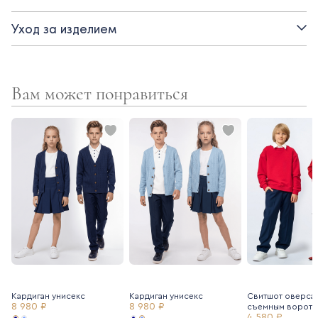
- свободный крой
Уход за изделием
- спущенное плечо
Вам может понравиться
Кардиган унисекс
Кардиган унисекс
Свитшот оверса
8 980 ₽
8 980 ₽
съемным воротн
4 580 ₽