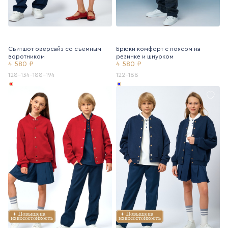
Свитшот оверсайз со съемным
Брюки комфорт с поясом на
воротником
резинке и шнурком
4 580 ₽
4 580 ₽
128-134-188-194
122-188