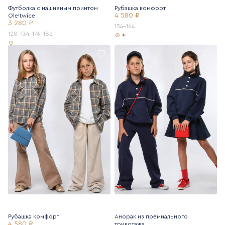
Футболка с нашивным принтом
Рубашка комфорт
4 580 ₽
Ole!twice
3 280 ₽
134-164
128-134-176-182
Рубашка комфорт
Анорак из премиального
4 580 ₽
трикотажа