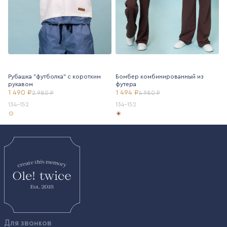
Рубашка "футболка" с коротким
Бомбер комбинированный из
рукавом
футера
1 490 ₽
1 494 ₽
2 980 ₽
4 980 ₽
134-152
134-152
Для звонков