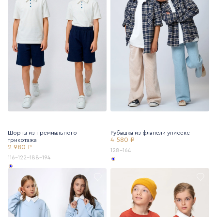
Шорты из премиального
Рубашка из фланели унисекс
4 580 ₽
трикотажа
2 980 ₽
128-164
116-122-188-194