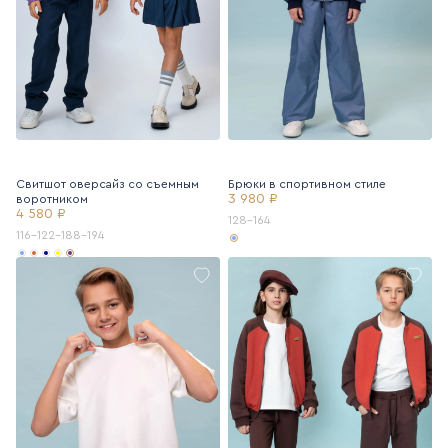
Свитшот оверсайз со съемным
Брюки в спортивном стиле
3 980 ₽
воротником
4 580 ₽
128-164
116-122-188-194