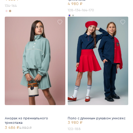
4 980 ₽
134-164
128-134-164-170
Анорак из премиального
Поло с длинным рукавом унисекс
3 980 ₽
трикотажа
3 486 ₽
4 980 ₽
122-188