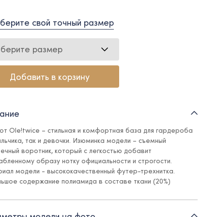
берите свой точный размер
берите размер
Добавить в корзину
ание
от Ole!twice – стильная и комфортная база для гардероба
альчика, так и девочки. Изюминка модели – съемный
ечный воротник, который с легкостью добавит
абленному образу нотку официальности и строгости.
иал модели - высококачественный футер-трехнитка.
ьшое содержание полиамида в составе ткани (20%)
ляет сохранять красивый и аккуратный внешний вид изделия:
еньше мнется, не выстирывается, обладает более гладкой
рой по сравнению с обычным футером. Универсальный
метры модели на фото