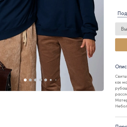
Под
Вы
Опис
Свитш
как м
рубаш
рассл
Матер
Небол
позво
оно м
факту
Пара