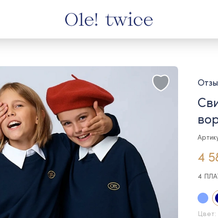
Отзы
Сви
вор
Артик
4 5
4 ПЛ
Цвет: