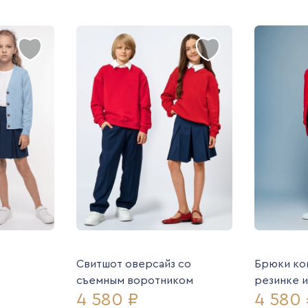
Свитшот оверсайз со
Брюки ко
съемным воротником
резинке 
4 580 ₽
4 580 