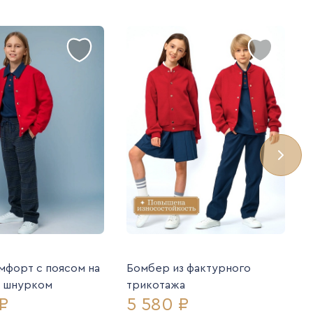
мфорт с поясом на
Бомбер из фактурного
и шнурком
трикотажа
₽
5 580 ₽