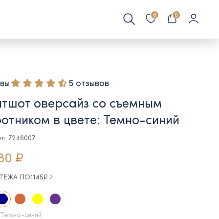
0
0
вы
5 отзывов
тшот оверсайз со съемным
отником в цвете: Темно-синий
ул: 7246007
80 ₽
АТЕЖА ПО
1145
₽
 Темно-синий