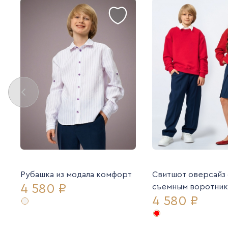
Рубашка из модала комфорт
Свитшот оверсайз
4 580 ₽
съемным воротни
4 580 ₽