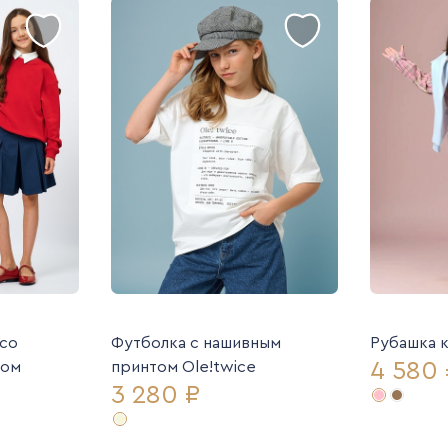
 со
Футболка с нашивным
Рубашка 
4 580 
ком
принтом Ole!twice
3 280 ₽