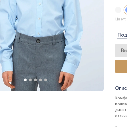
Цвет:
Под
Вы
Опис
Комфо
волоко
дышит
отлич