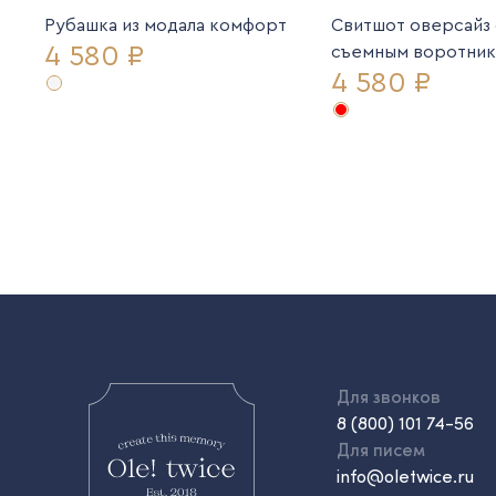
Рубашка из модала комфорт
Свитшот оверсайз
4 580 ₽
съемным воротни
4 580 ₽
Для звонков
8 (800) 101 74-56
Для писем
info@oletwice.ru