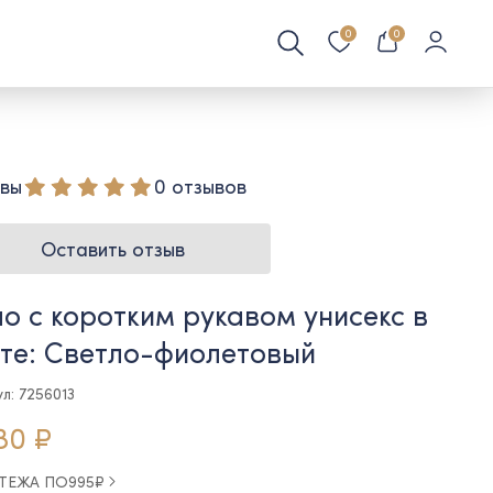
0
0
вы
0 отзывов
Оставить отзыв
о с коротким рукавом унисекс в
те: Светло-фиолетовый
л: 7256013
80 ₽
АТЕЖА ПО
995
₽