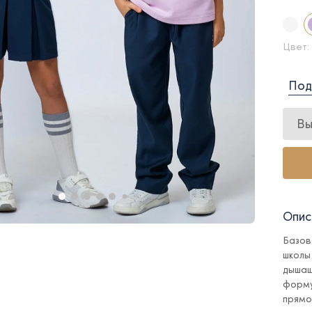
Цвет:
Под
Вы
Опис
Базов
школы
дышащ
форму
прямо