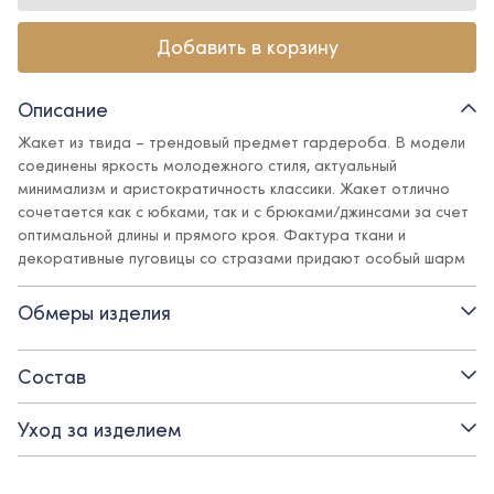
Добавить в корзину
Описание
Жакет из твида – трендовый предмет гардероба. В модели
соединены яркость молодежного стиля, актуальный
минимализм и аристократичность классики. Жакет отлично
сочетается как с юбками, так и с брюками/джинсами за счет
оптимальной длины и прямого кроя. Фактура ткани и
декоративные пуговицы со стразами придают особый шарм
и элегантность, а поливискозная подкладка обеспечит
комфорт.
Обмеры изделия
Детали:
Состав
- вырез горловины - круглый
Уход за изделием
- застежка - декоративные пуговицы со стразами
- свободный силуэт