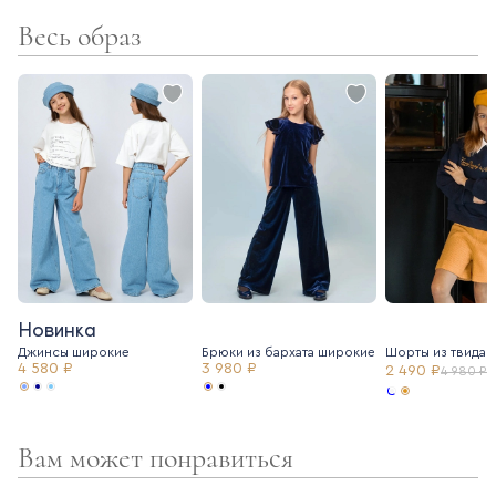
Весь образ
- поливискозная подкладка
- фактурная трендовая ткань
Для создания комплекта идеально подходят мини-шорты для
горчичного жакета (артикул 7235033) и юбка-трапеция для
молочного жакета (артикул 7235044).
Новинка
Джинсы широкие
Брюки из бархата широкие
Шорты из твида
4 580 ₽
3 980 ₽
2 490 ₽
4 980 ₽
Вам может понравиться