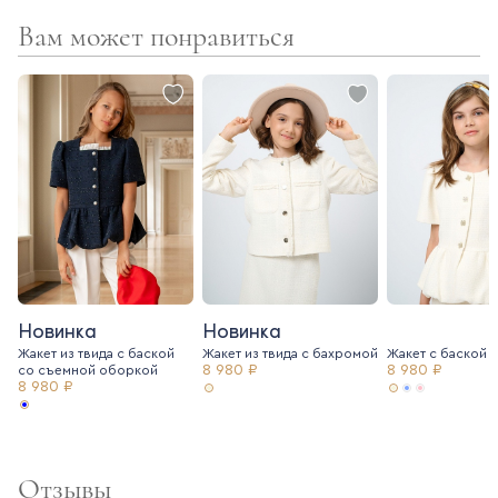
Вам может понравиться
- поливискозная подкладка
- фактурная трендовая ткань
Новинка
Новинка
Жакет из твида с баской
Жакет из твида c бахромой
Жакет с баской и
8 980 ₽
8 980 ₽
со съемной оборкой
8 980 ₽
Отзывы