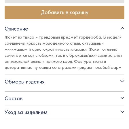
Добавить в корзину
Описание
Жакет из твида – трендовый предмет гардероба. В модели
соединены яркость молодежного стиля, актуальный
минимализм и аристократичность классики. Жакет отлично
сочетается как с юбками, так и с брюками/джинсами за счет
оптимальной длины и прямого кроя. Фактура ткани и
декоративные пуговицы со стразами придают особый шарм
и элегантность, а поливискозная подкладка обеспечит
комфорт.
Обмеры изделия
Детали:
Состав
- вырез горловины - круглый
Уход за изделием
- застежка - декоративные пуговицы со стразами
- свободный силуэт