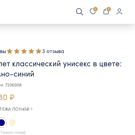
0
0
вы
3 отзыва
ет классический унисекс в цвете:
мно-синий
ул: 7236008
80 ₽
АТЕЖА ПО
1145
₽
 Темно-синий