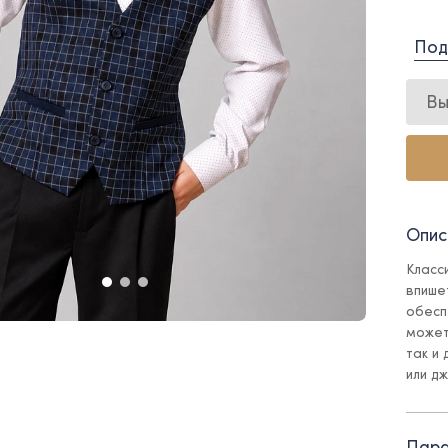
Под
Вы
Опис
Класс
впише
обесп
может
так и
или д
- на 
Пара