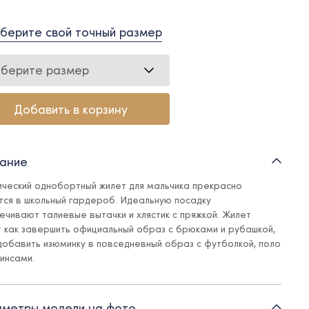
берите свой точный размер
берите размер
Добавить в корзину
ание
ический однобортный жилет для мальчика прекрасно
тся в школьный гардероб. Идеальную посадку
ечивают талиевые вытачки и хлястик с пряжкой. Жилет
 как завершить официальный образ с брюками и рубашкой,
 добавить изюминку в повседневный образ с футболкой, поло
жинсами.
подкладке из поливискозы
метры модели на фото