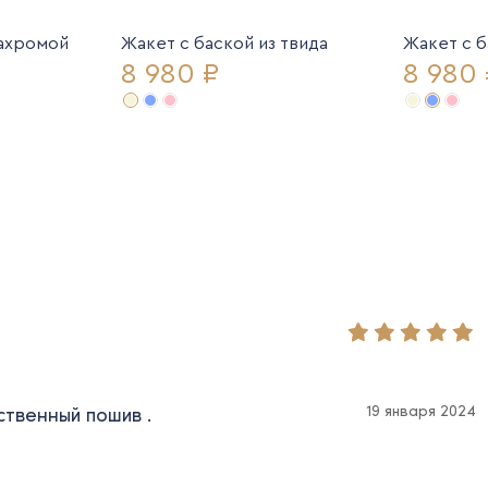
бахромой
Жакет с баской из твида
Жакет с б
8 980 ₽
8 980 
19 января 2024
ственный пошив .