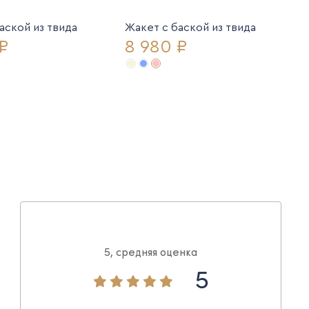
аской из твида
Жакет с баской из твида
₽
8 980 ₽
5, средняя оценка
5