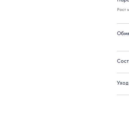
- зас
Рост м
- хляс
- кар
Обме
- пол
Сост
Уход