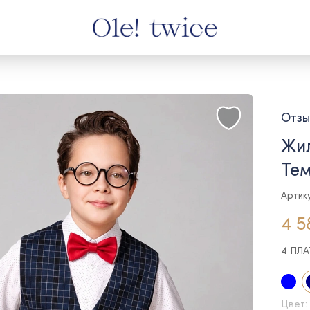
Отзы
Жил
Те
Артик
4 5
4 ПЛ
Цвет: