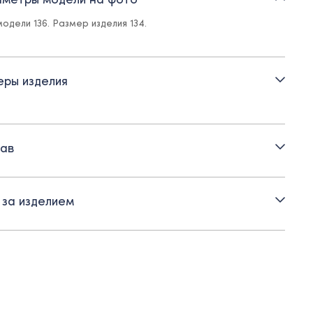
тежка на прорезные петли и пуговицы
одели 136. Размер изделия 134.
тик с пряжкой для регулировки посадки
маны-обманки
ры изделия
уприлегающий силуэт
ав
 за изделием