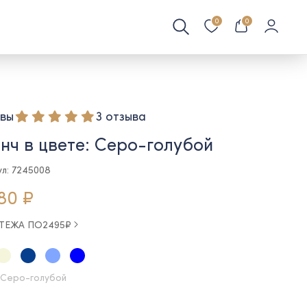
0
0
вы
3 отзыва
нч в цвете: Серо-голубой
ул: 7245008
80 ₽
АТЕЖА ПО
2495
₽
 Серо-голубой