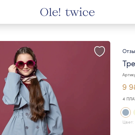
Отзы
Тре
Артик
9 9
4 ПЛ
Цвет: