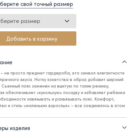
берите свой точный размер
берите размер
Добавить в корзину
ание
 – не просто предмет гардероба, это символ элегантности
упречного вкуса. Нотку кокетства в образ добавит широкий
. Съемный пояс заменен на вшитую по талии резинку,
ая обеспечивает «кукольную» посадку и избавляет ребенка
обходимости завязывать и развязывать пояс. Комфорт,
тво и стиль «маленьких взрослых» – все соединилось в этом
е.
ры изделия
и: