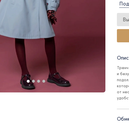
Под
Вы
Опис
Тренч
и без
подол
котор
от не
удобс
тренч
Обме
Детал