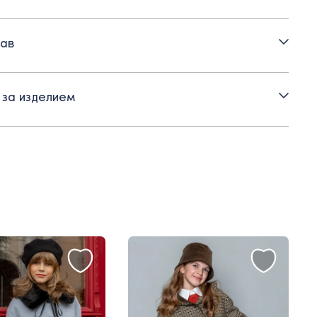
стительные прорезные карманы
ав
кладка – вискоза
тежка на пуговицы
 за изделием