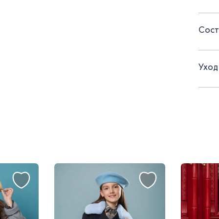
- вме
Сост
- под
- зас
Уход