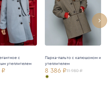
егантное с
Парка-пальто с капюшоном и
ным утеплителем
утеплителем
 ₽
8 386 ₽
11 980 ₽