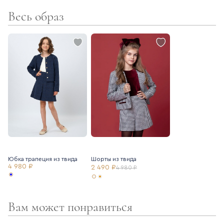
Весь образ
- поливискозная подкладка
- фактурная трендовая ткань
Юбка трапеция из твида
Шорты из твида
4 980 ₽
2 490 ₽
4 980 ₽
Вам может понравиться