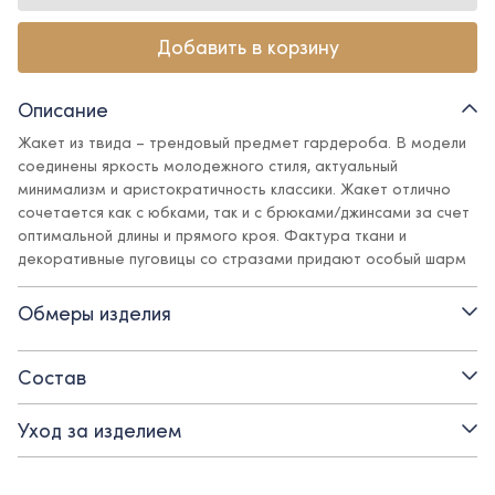
Добавить в корзину
Описание
Жакет из твида – трендовый предмет гардероба. В модели
соединены яркость молодежного стиля, актуальный
минимализм и аристократичность классики. Жакет отлично
сочетается как с юбками, так и с брюками/джинсами за счет
оптимальной длины и прямого кроя. Фактура ткани и
декоративные пуговицы со стразами придают особый шарм
и элегантность, а поливискозная подкладка обеспечит
комфорт.
Обмеры изделия
Детали:
Состав
- вырез горловины - круглый
Уход за изделием
- застежка - декоративные пуговицы со стразами
- свободный силуэт