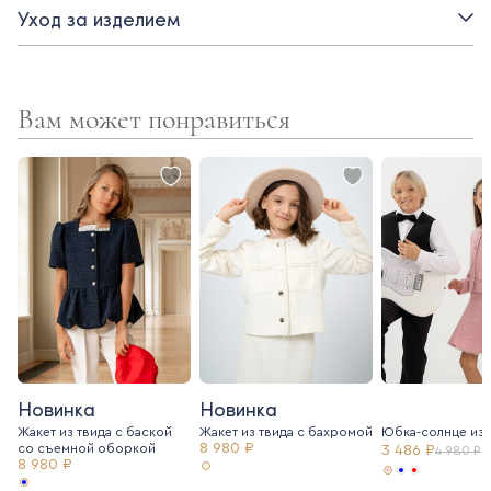
Уход за изделием
Вам может понравиться
Новинка
Новинка
Жакет из твида с баской
Жакет из твида c бахромой
Юбка-солнце из 
8 980 ₽
со съемной оборкой
3 486 ₽
4 980 ₽
8 980 ₽