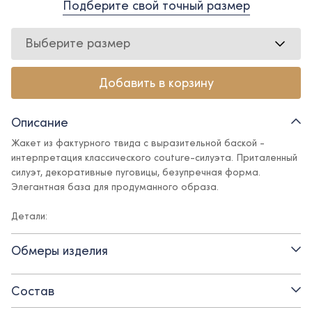
Подберите свой точный размер
Выберите размер
Добавить в корзину
Описание
Жакет из фактурного твида с выразительной баской -
интерпретация классического couture-силуэта. Приталенный
силуэт, декоративные пуговицы, безупречная форма.
Элегантная база для продуманного образа.
Детали:
- короткий рукав
Обмеры изделия
- застежка на пуговицы
Состав
- круглый вырез горловины