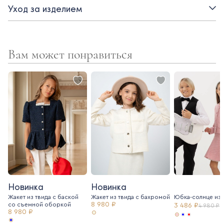
Уход за изделием
Вам может понравиться
Новинка
Новинка
Жакет из твида с баской
Жакет из твида c бахромой
Юбка-солнце из 
8 980 ₽
со съемной оборкой
3 486 ₽
4 980 ₽
8 980 ₽