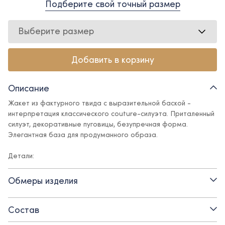
Подберите свой точный размер
Выберите размер
Добавить в корзину
Описание
Жакет из фактурного твида с выразительной баской -
интерпретация классического couture-силуэта. Приталенный
силуэт, декоративные пуговицы, безупречная форма.
Элегантная база для продуманного образа.
Детали:
- короткий рукав
Обмеры изделия
- застежка на пуговицы
Состав
- круглый вырез горловины